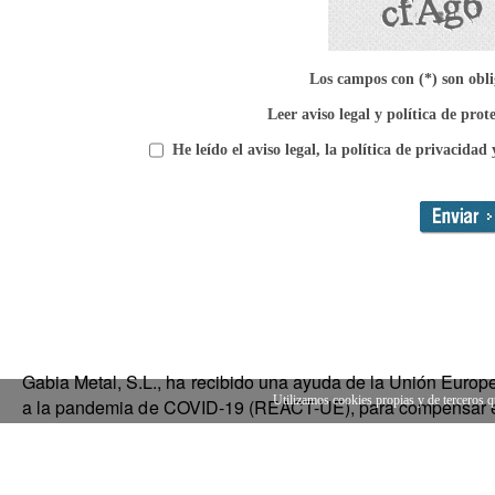
Los campos con (*) son obli
Leer aviso legal y política de prot
He leído el aviso legal, la política de privacidad 
Gabia Metal, S.L., ha recibido una ayuda de la Unión Euro
Utilizamos cookies propias y de terceros q
a la pandemia de COVID-19 (REACT-UE), para compensar el s
de los precios del gas natural y la electricidad provocados 